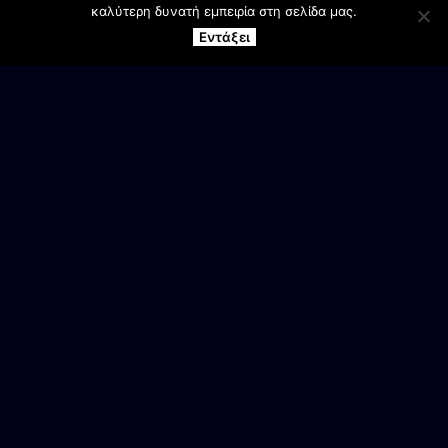
καλύτερη δυνατή εμπειρία στη σελίδα μας.
Εντάξει
ΕΠΙΚΟΙΝΩΝΙΑ
Γραφεία Συλλόγου
Αγ. Βαρβάρα Βέροιας
Ανδρικό τμήμα
6944 905987
Κασάπης Κων/νος