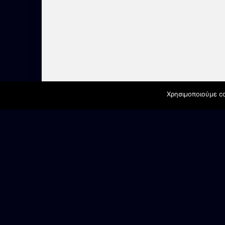
Χρησιμοποιούμε co
ΕΠΙΚΟΙΝΩΝΙΑ
Γραφεία Συλλόγου
Αγ. Βαρβάρα Βέροιας