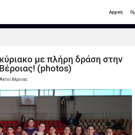
Αρχική
Ο
ύριακο με πλήρη δράση στην
έροιας! (photos)
Αετοί Βέροιας