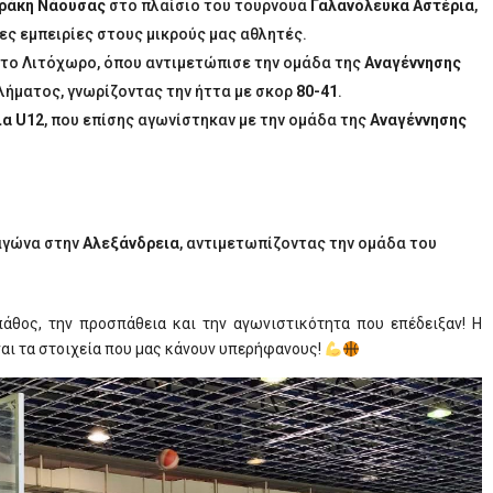
ράκη Νάουσας
στο πλαίσιο του τουρνουά
Γαλανόλευκα Αστέρια
,
ς εμπειρίες στους μικρούς μας αθλητές.
το Λιτόχωρο, όπου αντιμετώπισε την ομάδα της
Αναγέννησης
ήματος, γνωρίζοντας την ήττα με σκορ
80-41
.
ια U12
, που επίσης αγωνίστηκαν με την ομάδα της
Αναγέννησης
αγώνα στην
Αλεξάνδρεια
, αντιμετωπίζοντας την ομάδα του
πάθος, την προσπάθεια και την αγωνιστικότητα που επέδειξαν! Η
ναι τα στοιχεία που μας κάνουν υπερήφανους!