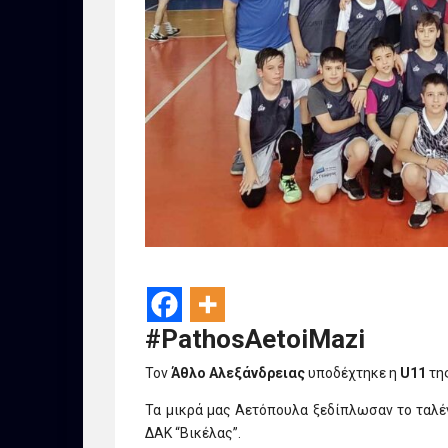
#PathosAetoiMazi
Τον
Άθλο Αλεξάνδρειας
υποδέχτηκε η
U11
της
Τα μικρά μας Αετόπουλα ξεδίπλωσαν το ταλέν
ΔΑΚ “Βικέλας”.