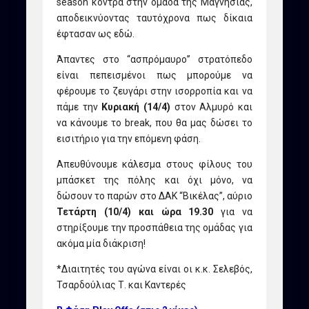
season κόντρα στην ομάδα της Μαγνησίας,
αποδεικνύοντας ταυτόχρονα πως δίκαια
έφτασαν ως εδώ.
Άπαντες στο “ασπρόμαυρο” στρατόπεδο
είναι πεπεισμένοι πως μπορούμε να
φέρουμε το ζευγάρι στην ισορροπία και να
πάμε την
Κυριακή (14/4)
στον Αλμυρό και
να κάνουμε το break, που θα μας δώσει το
εισιτήριο για την επόμενη φάση.
Απευθύνουμε κάλεσμα στους φίλους του
μπάσκετ της πόλης και όχι μόνο, να
δώσουν το παρών στο ΔΑΚ “Βικέλας”, αύριο
Τετάρτη (10/4) και ώρα 19.30
για να
στηρίξουμε την προσπάθεια της ομάδας για
ακόμα μία διάκριση!
*Διαιτητές του αγώνα είναι οι κ.κ. Σελεβός,
Τσαρδούλιας Τ. και Καντερές