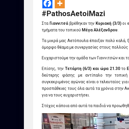
#PathosAetoiMazi
Στα
Γιαννιτσά
βρέθηκαν την
Κυριακή (3/3)
οι 
τμήματα του τοπικού
Μέγα Αλέξανδρου
.
Τα μικρά μας Αετόπουλα έπαιξαν πολύ καλά, 
όμορφο θέαμα με συνεργασίες στους πολλούς 
Ευχαριστούμε την ομάδα των Γιαννιτσών και 
Επίσης, την
Τετάρτη (6/3) και ώρα 21.30
το
δεύτερης φάσης με αντίπαλο την τοπική
συγκεκριμένος αγώνας είναι ο τελευταίος για 
προσπάθειες τους όλα αυτά τα χρόνια στην Ακ
για να τους ευχαριστήσει.
Στόχος κάποια από αυτά τα παιδιά να προωθηθ