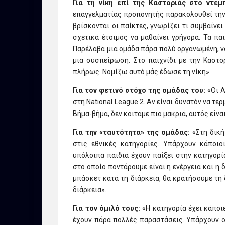
Για τη νίκη επί της Καστοριάς στο ντ
επαγγελματίας προπονητής παρακολουθεί την α
βρίσκονται οι παίκτες, γνωρίζει τι συμβαίνε
σχετικά έτοιμος να μαθαίνει γρήγορα. Τα πα
Παρέλαβα μια ομάδα πάρα πολύ οργανωμένη, ν
μια συσπείρωση. Στο παιχνίδι με την Καστ
πλήρως. Νομίζω αυτό μάς έδωσε τη νίκη».
Για τον φετινό στόχο της ομάδας του:
«Οι 
στη National League 2. Αν είναι δυνατόν να τ
Βήμα-βήμα, δεν κοιτάμε πιο μακριά, αυτός είνα
Για την «ταυτότητα» της ομάδας:
«Στη δική
στις εθνικές κατηγορίες. Υπάρχουν κάποιο
υπόλοιπα παιδιά έχουν παίξει στην κατηγορί
στο οποίο ποντάρουμε είναι η ενέργεια και η
μπάσκετ κατά τη διάρκεια, θα κρατήσουμε τη
διάρκεια».
Για τον όμιλό τους:
«Η κατηγορία έχει κάποι
έχουν πάρα πολλές παραστάσεις. Υπάρχουν ομ