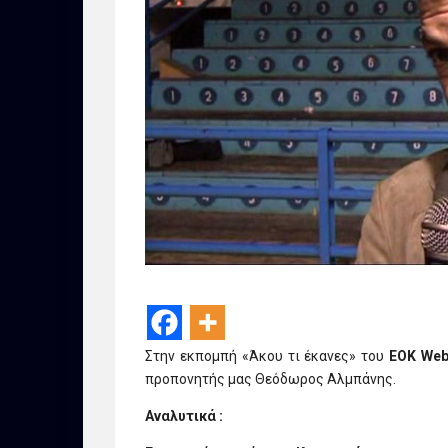
Στην εκπομπή «Άκου τι έκανες» του
ΕΟΚ Web
προπονητής μας Θεόδωρος Αλμπάνης.
Αναλυτικά :