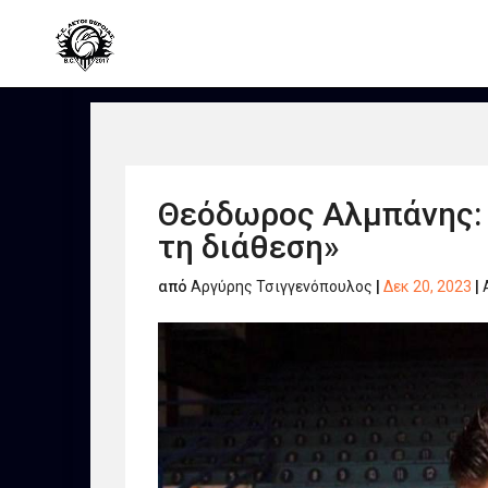
Θεόδωρος Αλμπάνης: 
τη διάθεση»
από
Αργύρης Τσιγγενόπουλος
|
Δεκ 20, 2023
|