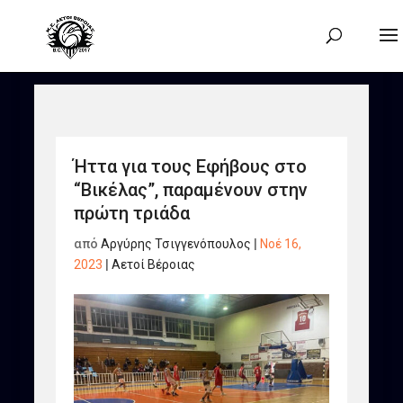
Ήττα για τους Εφήβους στο
“Βικέλας”, παραμένουν στην
πρώτη τριάδα
από
Αργύρης Τσιγγενόπουλος
|
Νοέ 16,
2023
|
Αετοί Βέροιας