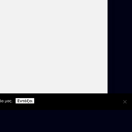
δα μας.
Εντάξει