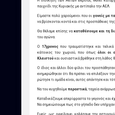
H διοίκηση των Αετών Βέροιας θέλει καταρ
παιχνίδι της Κυριακής με αντίπαλο την ΑΕΛ.
Είμαστε πολύ χαρούμενοι που οι
γονείς με τ
να βρίσκονται κοντά και στις προσπάθειες της
Θα θέλαμε επίσης να
καταθέσουμε και τη δι
του αγώνα.
Ο
17χρονος
που τραυματίστηκε και τελικά 
κάτοικος του χωριού, που όπως
όλοι οι 
Κλειστού
και ουσιαστικά βρέθηκε στη λάθος θ
Ο ίδιος και άλλοι δύο φίλοι του προσπάθησα
ενημερώθηκαν ότι θα πρέπει να επιλέξουν την
ρώτησε τι ομάδα είναι, αυτός απάντησε και τό
Να του ευχηθούμε
περαστικά
, ταχεία ανάρρω
Καταδικάζουμε απερίφραστα το γεγονός και έχ
Να σημειώσουμε πως στο γήπεδο δεν υπήρχαν 
Εμείς -ως οφείλαμε- καλέσαμε την αστυνομ