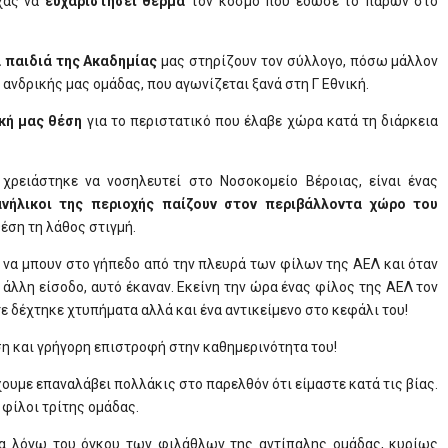
χάς να
ευχαριστήσει θερμά
τον κόσμο που έδωσε το παρών στο
α παιδιά της Ακαδημίας
μας στηρίζουν τον σύλλογο, πόσω μάλλον
 ανδρικής μας ομάδας, που αγωνίζεται ξανά στη Γ Εθνική.
κή μας θέση
για το περιστατικό που έλαβε χώρα κατά τη διάρκεια
χρειάστηκε να νοσηλευτεί στο Νοσοκομείο Βέροιας, είναι ένας
ανήλικοι της περιοχής παίζουν στον περιβάλλοντα χώρο του
έση τη λάθος στιγμή.
ν να μπουν στο γήπεδο από την πλευρά των φίλων της ΑΕΛ και όταν
 άλλη είσοδο, αυτό έκαναν. Εκείνη την ώρα ένας φίλος της ΑΕΛ τον
τε δέχτηκε χτυπήματα αλλά και ένα αντικείμενο στο κεφάλι του!
ση και γρήγορη επιστροφή στην καθημερινότητα του!
ουμε επαναλάβει πολλάκις στο παρελθόν ότι είμαστε κατά τις βίας.
φίλοι τρίτης ομάδας.
ία λόγω του όγκου των φιλάθλων της αντίπαλης ομάδας, κυρίως