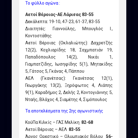
Το φύλλο αγώνα :
Αετοί Βέροιας-ΑΕ Λάρισας 83-55
Δεκάλεπτα: 19-10, 47-23, 61-37, 83-55
Διαιτητές: Γιαννούλης, Μπουγλός Ι.,
Κοντοστάθης
Αετοί Βέροιας (Οκλαλιώτης): Δαχρετζής
12(2), Κοχλιαρίδης 18, Σαχμπατιάν 19,
Παπαδόπουλος 14(2), Νικάι 1,
Γιαμπατζίδης, Ιωσηφίδης 5(1), Μητακίδης
5, Γάτσος 5, Γκάνας 4, Πάππου
ΑΕΛ (Γκανέτσας): Γκανέτσας 12(1),
Γεωργάκης 13(2), Ξηρόφωτος 4, Λιάπης
9(1), Καραδήμος 2, Δελής 2, Κοντογιάννης 5,
Νταής, Βλάχος 4, Σιαμέτης 4, Σιμόπουλος
Τα αποτελέσματα της 2ης αγωνιστικής
ΚούΠα Κιλκίς – ΓΑΣ Μελίκη
82-68
Αετοί Βέροιας – ΑΕΛ
83-55
Άργος Ορεστικό – Ολυμπιακός Βόλου
56-