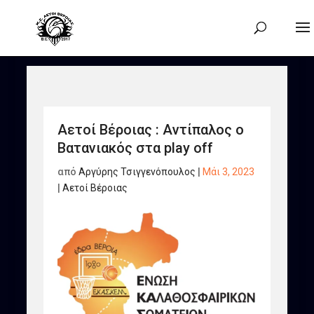
Αετοί Βέροιας : Αντίπαλος ο
Βατανιακός στα play off
από
Αργύρης Τσιγγενόπουλος
|
Μάι 3, 2023
|
Αετοί Βέροιας