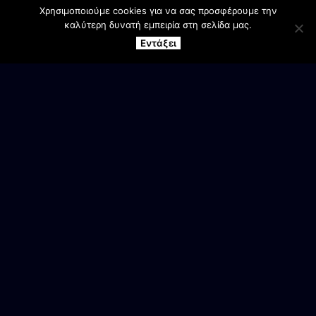
Χρησιμοποιούμε cookies για να σας προσφέρουμε την
καλύτερη δυνατή εμπειρία στη σελίδα μας.
Εντάξει
ΕΠΙΚΟΙΝΩΝΙΑ
Γραφεία Συλλόγου
Αγ. Βαρβάρα Βέροιας
Ανδρικό τμήμα
6944 905987
Κασάπης Κων/νος