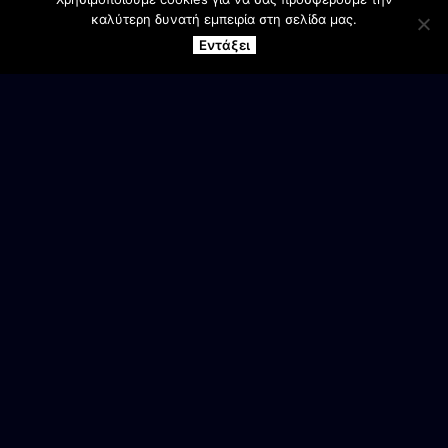
καλύτερη δυνατή εμπειρία στη σελίδα μας.
Εντάξει
ΕΠΙΚΟΙΝΩΝΙΑ
Γραφεία Συλλόγου
Αγ. Βαρβάρα Βέροιας
Ανδρικό τμήμα
6944 905987
Κασάπης Κων/νος