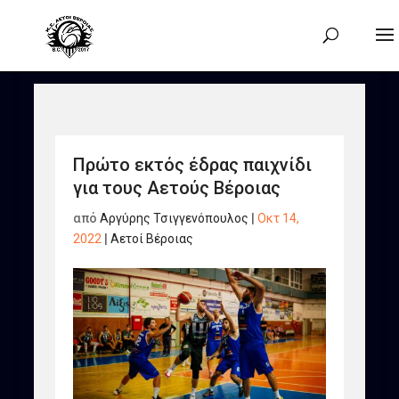
Πρώτο εκτός έδρας παιχνίδι
για τους Αετούς Βέροιας
από
Αργύρης Τσιγγενόπουλος
|
Οκτ 14,
2022
|
Αετοί Βέροιας