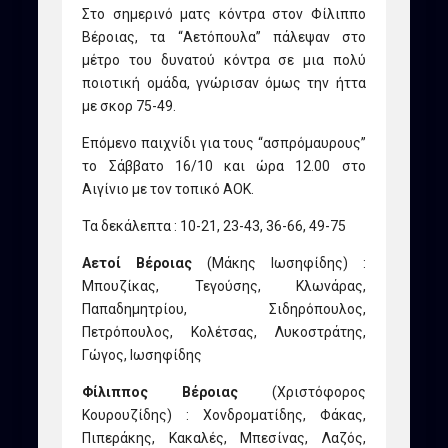
Στο σημερινό ματς κόντρα στον Φίλιππο
Βέροιας, τα “Αετόπουλα” πάλεψαν στο
μέτρο του δυνατού κόντρα σε μια πολύ
ποιοτική ομάδα, γνώρισαν όμως την ήττα
με σκορ 75-49.
Επόμενο παιχνίδι για τους “ασπρόμαυρους”
το Σάββατο 16/10 και ώρα 12.00 στο
Αιγίνιο με τον τοπικό ΑΟΚ.
Τα δεκάλεπτα : 10-21, 23-43, 36-66, 49-75
Αετοί Βέροιας
(Μάκης Ιωσηφίδης) :
Μπουζίκας, Τεγούσης, Κλωνάρας,
Παπαδημητρίου, Σιδηρόπουλος,
Πετρόπουλος, Κολέτσας, Λυκοστράτης,
Γώγος, Ιωσηφίδης
Φίλιππος Βέροιας
(Χριστόφορος
Κουρουζίδης) : Χονδροματίδης, Φάκας,
Πιπεράκης, Κακαλές, Μπεσίνας, Λαζός,