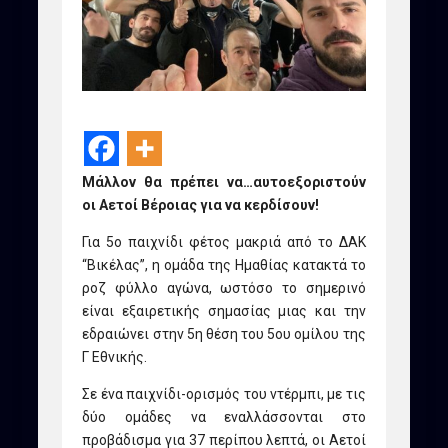
Μάλλον θα πρέπει να…αυτοεξοριστούν
οι Αετοί Βέροιας για να κερδίσουν!
Για 5ο παιχνίδι φέτος μακριά από το ΔΑΚ
“Βικέλας”, η ομάδα της Ημαθίας κατακτά το
ροζ φύλλο αγώνα, ωστόσο το σημερινό
είναι εξαιρετικής σημασίας μιας και την
εδραιώνει στην 5η θέση του 5ου ομίλου της
Γ Εθνικής.
Σε ένα παιχνίδι-ορισμός του ντέρμπι, με τις
δύο ομάδες να εναλλάσσονται στο
προβάδισμα για 37 περίπου λεπτά, οι Αετοί