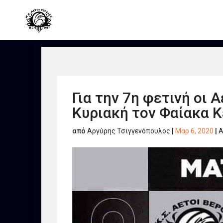
Για την 7η φετινή οι 
Κυριακή τον Φαίακα 
από
Αργύρης Τσιγγενόπουλος
|
Μαρ 6, 2020
|
Α