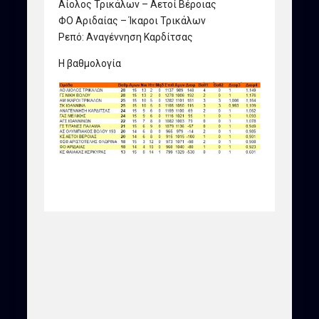
Αίολος Τρικάλων – Αετοί Βέροιας
ΦΟ Αριδαίας – Ίκαροι Τρικάλων
Ρεπό: Αναγέννηση Καρδίτσας
Η βαθμολογία