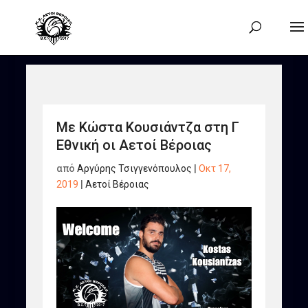
Με Κώστα Κουσιάντζα στη Γ
Εθνική οι Αετοί Βέροιας
από
Αργύρης Τσιγγενόπουλος
|
Οκτ 17,
2019
|
Αετοί Βέροιας