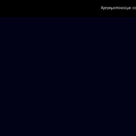
Χρησιμοποιούμε co
ΕΠΙΚΟΙΝΩΝΙΑ
Γραφεία Συλλόγου
Αγ. Βαρβάρα Βέροιας
Ανδρικό τμήμα
6944 905987
Κασάπης Κων/νος
Υπεύθυνοι Ακαδημίας
6942 590481
Σάκης Ιατρού