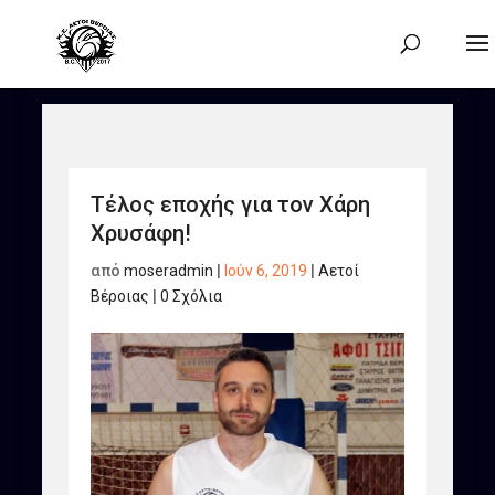
Τέλος εποχής για τον Χάρη
Χρυσάφη!
από
moseradmin
|
Ιούν 6, 2019
|
Αετοί
Βέροιας
|
0 Σχόλια