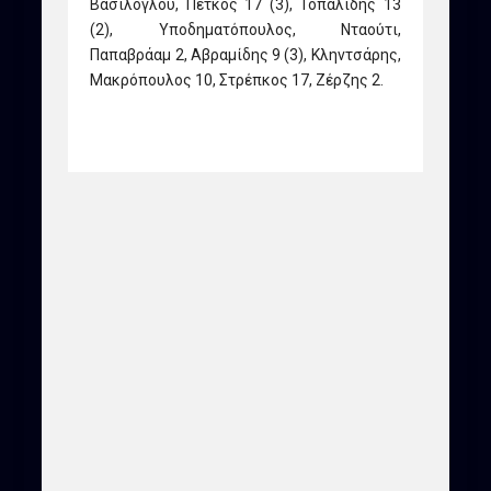
Βασίλογλου, Πέτκος 17 (3), Τοπαλίδης 13
(2), Υποδηματόπουλος, Νταούτι,
Παπαβράαμ 2, Αβραμίδης 9 (3), Κληντσάρης,
Μακρόπουλος 10, Στρέπκος 17, Ζέρζης 2.