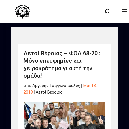
Αετοί Βέροιας – ΦΟΑ 68-70 :
Μόνο επευφημίες και
χειροκρότημα γι αυτή την
ομάδα!
από
Αργύρης Τσιγγενόπουλος
|
Μάι 18,
2019
|
Αετοί Βέροιας