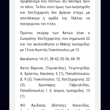
προβάδισμα δύο πόντων, έξι δεύτερα πριν
το τέλος. Τα δύο σουτ όμως των Ιωησηφίδη
και Χατζηχαρίση δεν βρήκαν στόχο, με
αποτέλεσμα η ομάδα της Πέλλας να
πανηγυρίσει τον τίτλο.
Πρώτος σκόρερ των Αετών ήταν ο
Σωκράτης Χατζηχαρίσης, που σημείωσε 22
και τον ακολούθησαν οι Μάκης Ιωσηφίδης
με 13 και Κωστής Γκεκόπουλος με 12
Δεκάλεπτα: 14-21, 28-42, 55-56, 68-70.
Αετοί Βέροιας (Τυριακίδης): Τσιμτσιρίδης
4, Χρήστου, Κασάπης 5 (1), Παπαδόπουλος
Δ. 9 (3), Γκεκόπουλος 12, Χατζηχαρίσης 22
(3), Χρυσάφης, Γαβριηλίδης,
Παπαδόπουλος Ι. 3, Ιατρού, Ιωσηφίδης 13
(1).
ΦΟ Αριδαίας (Βάτσης): Κανονίδης,